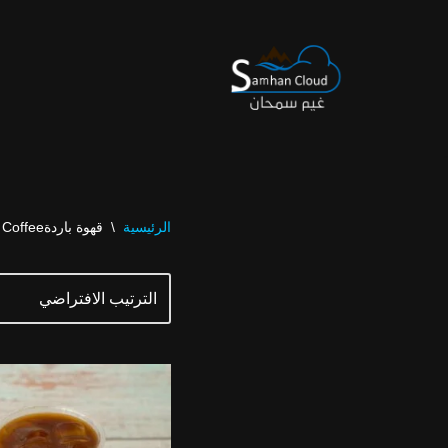
تخطى
إلى
المحتوى
الرئيسية
\
قهوة باردةCold Coffee