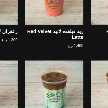
ريد فيلفت لاتيه Red Velvet
زعفران لاتيه Latte
Latte
1,300
ر.ع.
1,400
ر.ع.