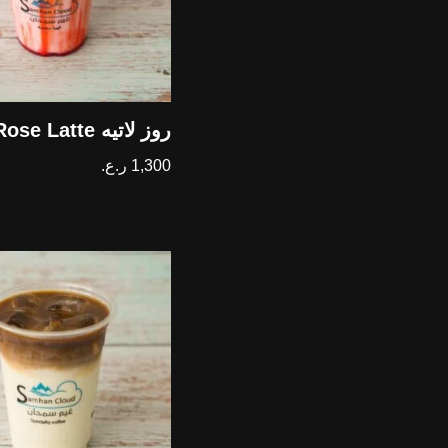
روز لاتيه Rose Latte
1,300
ر.ع.