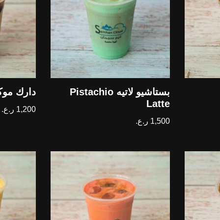
بستاشيو لاتيه Pistachio
دارك موكا k Mocha
Latte
1,200
ر.ع.
1,500
ر.ع.