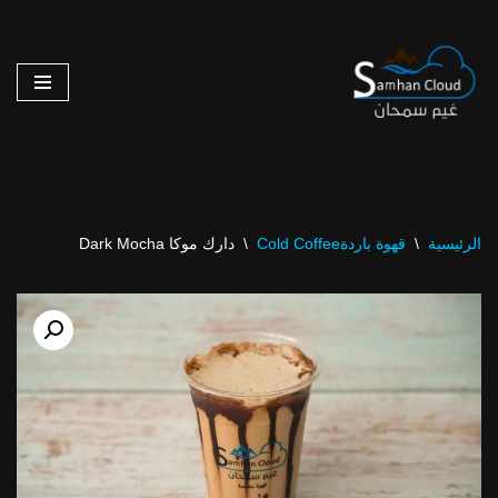
تخطى
إلى
المحتوى
الرئيسية
\
قهوة باردةCold Coffee
\
دارك موكا Dark Mocha