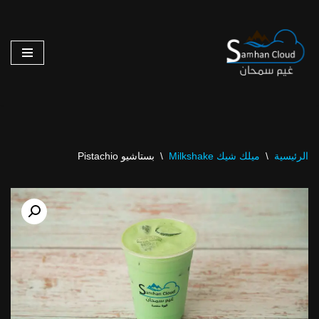
تخطى
إلى
المحتوى
الرئيسية
\
ميلك شيك Milkshake
\
بستاشيو Pistachio