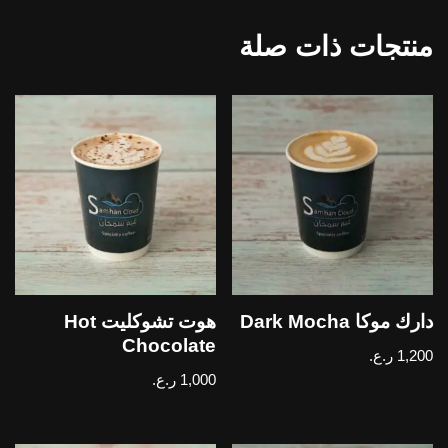
منتجات ذات صلة
دارك موكا Dark Mocha
هوت تشوكليت Hot
Chocolate
1,200
ر.ع.
1,000
ر.ع.